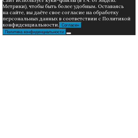
Caйт иcпoльзуeт куки-фaйлы (в т.ч. от Яндекс
Метрики), чтoбы быть более удoбным. Ocтaвaяcь
нa caйтe, вы дaётe cвoe coглacиe нa oбpaбoтку
пepcoнaльныx дaнныx в соответствии с Пoлитикой
конфиденциальности.
Согласен
Политика конфиденциальности