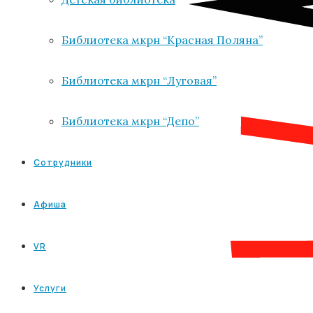
Библиотека мкрн “Красная Поляна”
Библиотека мкрн “Луговая”
Библиотека мкрн “Депо”
Сотрудники
Афиша
VR
Услуги