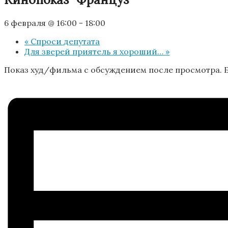
6 февраля @ 16:00
-
18:00
«
Спроси депутата
Для зверей приятель я хороший…
»
Показ худ/фильма с обсуждением после просмотра. Б