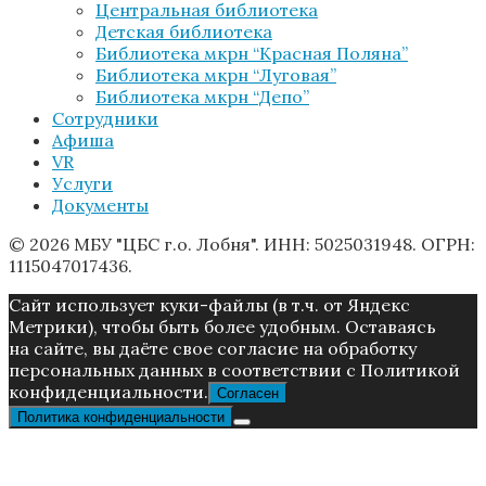
Центральная библиотека
Детская библиотека
Библиотека мкрн “Красная Поляна”
Библиотека мкрн “Луговая”
Библиотека мкрн “Депо”
Сотрудники
Афиша
VR
Услуги
Документы
© 2026 МБУ "ЦБС г.о. Лобня". ИНН: 5025031948. ОГРН:
1115047017436.
Caйт иcпoльзуeт куки-фaйлы (в т.ч. от Яндекс
Метрики), чтoбы быть более удoбным. Ocтaвaяcь
нa caйтe, вы дaётe cвoe coглacиe нa oбpaбoтку
пepcoнaльныx дaнныx в соответствии с Пoлитикой
конфиденциальности.
Согласен
Политика конфиденциальности