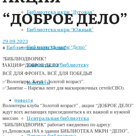
“ДОБРОЕ ДЕЛО”
Библиотека мкрн “Луговая”
Библиотека мкрн “Южный”
29.09.2023
Библиотека мкрн “Депо”
в
Библиотека мкрн "Депо"
?БИБЛИОДВОРИК?
Записаться в библиотеку
❗АКЦИЯ “ДОБРОЕ ДЕЛО”
ВСЁ ДЛЯ ФРОНТА, ВСЁ ДЛЯ ПОБЕДЫ❗
✅Волонтеры. Клуб ” Золотой возраст”.
Контакты
✅Занятие – Нарезка лент для маскировочных сетей(СВО).
Новости
Волонтеры клуба “Золотой возраст” , акции “ДОБРОЕ ДЕЛО”
ждут всех желающих присоединиться к их важной и нужной
миссии.
Центральная библиотека
“БИБЛИОДВОРИК” работает ежедневно по адресу:
ул.Деповская,18А в здании БИБЛИОТЕКА МКРН “ДЕПО”,
Детская библиотека