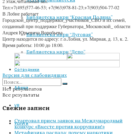
2 этаж,читальный зал.
Тел:+7(495)577-46-53; +7(963)978-81-23;+7(903)504-77-02
В Лобне работает
Библиотека мкрн “Красная Поляна”
Городской_центр_поддержки_участников_СВО и их семей,
созданный при поддержке Губернатора_Московской_ области
Андрея Юрьевича Воробьева.
Библиотека мкрн “Луговая”
Центр находится по адресу: г.о.Лобня, ул. Мирная, д. 13, к. 2.
Время работы: 10:00 до 18:00.
Библиотека мкрн “Депо”
Сотрудники
Версия для слабовидящих
Афиша
Нет результатов
Все результаты
VR
Свежие записи
Стартовал прием заявок на Международный
Услуги
конкурс «Вместе против коррупции!»
Метафизика распада: почему наркотики