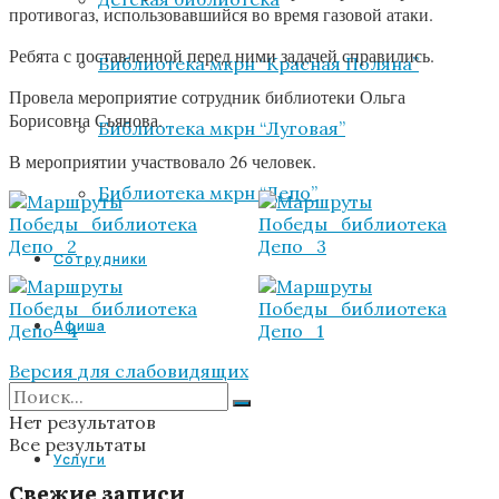
противогаз, использовавшийся во время газовой атаки.
Ребята с поставленной перед ними задачей справились.
Библиотека мкрн “Красная Поляна”
Провела мероприятие сотрудник библиотеки Ольга
Борисовна Сьянова.
Библиотека мкрн “Луговая”
В мероприятии участвовало 26 человек.
Библиотека мкрн “Депо”
Сотрудники
Афиша
Версия для слабовидящих
VR
Нет результатов
Все результаты
Услуги
Свежие записи