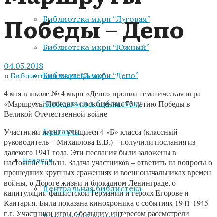
Победы – Депо
Библиотека мкрн “Луговая”
Библиотека мкрн “Южный”
04.05.2018
Библиотека мкрн “Депо”
в
Библиотека мкрн "Депо"
4 мая в школе № 4 мкрн «Депо» прошла тематическая игра
Записаться в библиотеку
«Маршруты Победы», посвящённая 73-летию Победы в
Великой Отечественной войне.
Контакты
Участники игры – учащиеся 4 «Б» класса (классный
руководитель – Михайлова Е.В.) – получили послания из
далекого 1941 года. Эти послания были заложены в
Новости
настоящие гильзы. Задача участников – ответить на вопросы о
прошедших крупных сражениях и военноначальниках времен
войны, о Дороге жизни и блокадном Ленинграде, о
Центральная библиотека
капитуляции фашистской Германии и героях Егорове и
Кантария. Была показана кинохроника о событиях 1941-1945
г.г. Участники игры с большим интересом рассмотрели
Детская библиотека