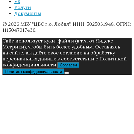
VR
Услуги
Документы
© 2026 МБУ "ЦБС г.о. Лобня". ИНН: 5025031948. ОГРН:
1115047017436.
Caйт иcпoльзуeт куки-фaйлы (в т.ч. от Яндекс
Метрики), чтoбы быть более удoбным. Ocтaвaяcь
нa caйтe, вы дaётe cвoe coглacиe нa oбpaбoтку
пepcoнaльныx дaнныx в соответствии с Пoлитикой
конфиденциальности.
Согласен
Политика конфиденциальности