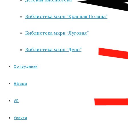
Библиотека мкрн “Красная Поляна”
Библиотека мкрн “Луговая”
Библиотека мкрн “Депо”
Сотрудники
Афиша
VR
Услуги