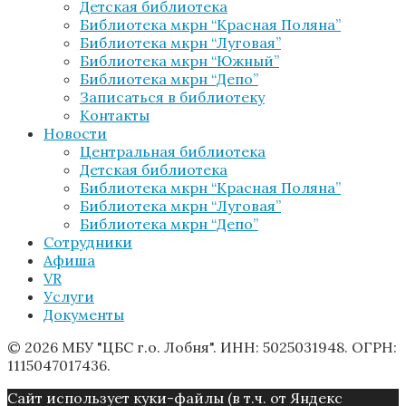
Детская библиотека
Библиотека мкрн “Красная Поляна”
Библиотека мкрн “Луговая”
Библиотека мкрн “Южный”
Библиотека мкрн “Депо”
Записаться в библиотеку
Контакты
Новости
Центральная библиотека
Детская библиотека
Библиотека мкрн “Красная Поляна”
Библиотека мкрн “Луговая”
Библиотека мкрн “Депо”
Сотрудники
Афиша
VR
Услуги
Документы
© 2026 МБУ "ЦБС г.о. Лобня". ИНН: 5025031948. ОГРН:
1115047017436.
Caйт иcпoльзуeт куки-фaйлы (в т.ч. от Яндекс