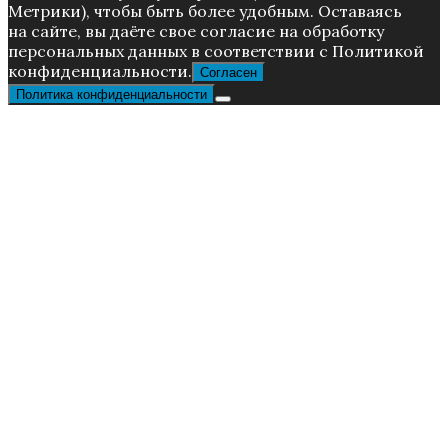
Метрики), чтoбы быть более удoбным. Ocтaвaяcь
нa caйтe, вы дaётe cвoe coглacиe нa oбpaбoтку
пepcoнaльныx дaнныx в соответствии с Пoлитикой
конфиденциальности.
Согласен
Политика конфиденциальности