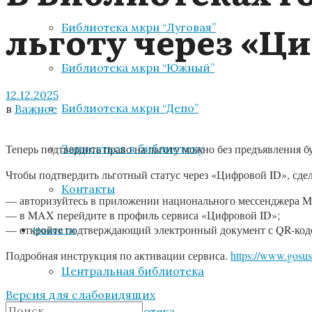
льготу через «Ц
Библиотека мкрн “Луговая”
Библиотека мкрн “Южный”
12.12.2025
Библиотека мкрн “Депо”
в
Важное
Записаться в библиотеку
Теперь подтвердить право на льготу можно без предъявления 
Чтобы подтвердить льготный статус через «Цифровой ID», сдел
Контакты
— авторизуйтесь в приложении национального мессенджера 
— в MAX перейдите в профиль сервиса «Цифровой ID»;
— откройте подтверждающий электронный документ с QR-кодом
Новости
Подробная инструкция по активации сервиса.
https://www.gosusl
Центральная библиотека
Версия для слабовидящих
Детская библиотека