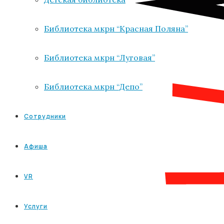
Библиотека мкрн “Красная Поляна”
Библиотека мкрн “Луговая”
Библиотека мкрн “Депо”
Сотрудники
Афиша
VR
Услуги