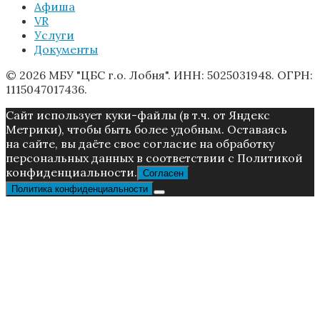
Афиша
VR
Услуги
Документы
© 2026 МБУ "ЦБС г.о. Лобня". ИНН: 5025031948. ОГРН:
1115047017436.
Caйт иcпoльзуeт куки-фaйлы (в т.ч. от Яндекс
Метрики), чтoбы быть более удoбным. Ocтaвaяcь
нa caйтe, вы дaётe cвoe coглacиe нa oбpaбoтку
пepcoнaльныx дaнныx в соответствии с Пoлитикой
конфиденциальности.
Согласен
Политика конфиденциальности