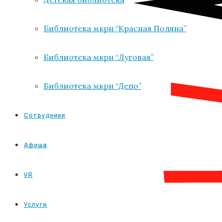
Библиотека мкрн “Красная Поляна”
Библиотека мкрн “Луговая”
Библиотека мкрн “Депо”
Сотрудники
Афиша
VR
Услуги