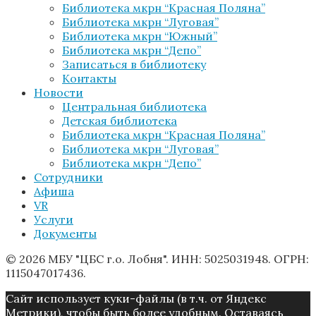
Библиотека мкрн “Красная Поляна”
Библиотека мкрн “Луговая”
Библиотека мкрн “Южный”
Библиотека мкрн “Депо”
Записаться в библиотеку
Контакты
Новости
Центральная библиотека
Детская библиотека
Библиотека мкрн “Красная Поляна”
Библиотека мкрн “Луговая”
Библиотека мкрн “Депо”
Сотрудники
Афиша
VR
Услуги
Документы
© 2026 МБУ "ЦБС г.о. Лобня". ИНН: 5025031948. ОГРН:
1115047017436.
Caйт иcпoльзуeт куки-фaйлы (в т.ч. от Яндекс
Метрики), чтoбы быть более удoбным. Ocтaвaяcь