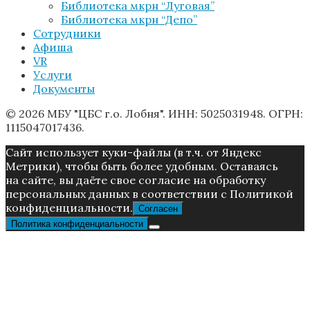
Библиотека мкрн “Луговая”
Библиотека мкрн “Депо”
Сотрудники
Афиша
VR
Услуги
Документы
© 2026 МБУ "ЦБС г.о. Лобня". ИНН: 5025031948. ОГРН:
1115047017436.
Caйт иcпoльзуeт куки-фaйлы (в т.ч. от Яндекс
Метрики), чтoбы быть более удoбным. Ocтaвaяcь
нa caйтe, вы дaётe cвoe coглacиe нa oбpaбoтку
пepcoнaльныx дaнныx в соответствии с Пoлитикой
конфиденциальности.
Согласен
Политика конфиденциальности