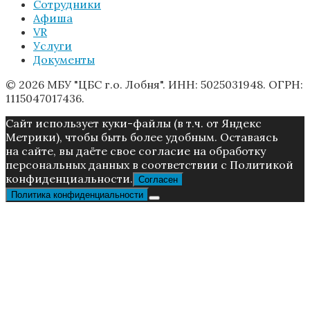
Сотрудники
Афиша
VR
Услуги
Документы
© 2026 МБУ "ЦБС г.о. Лобня". ИНН: 5025031948. ОГРН:
1115047017436.
Caйт иcпoльзуeт куки-фaйлы (в т.ч. от Яндекс
Метрики), чтoбы быть более удoбным. Ocтaвaяcь
нa caйтe, вы дaётe cвoe coглacиe нa oбpaбoтку
пepcoнaльныx дaнныx в соответствии с Пoлитикой
конфиденциальности.
Согласен
Политика конфиденциальности