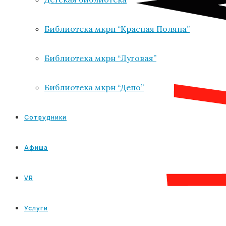
Библиотека мкрн “Красная Поляна”
Библиотека мкрн “Луговая”
Библиотека мкрн “Депо”
Сотрудники
Афиша
VR
Услуги