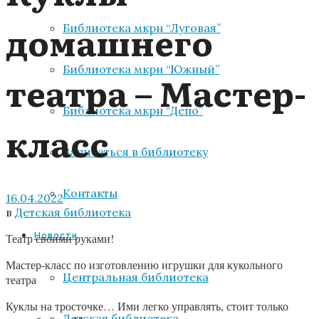
домашнего
Библиотека мкрн “Луговая”
Библиотека мкрн “Южный”
театра – Мастер-
Библиотека мкрн “Депо”
класс
Записаться в библиотеку
Контакты
16.04.2022
в
Детская библиотека
Новости
Театр своими руками!
Мастер-класс по изготовлению игрушки для кукольного
Центральная библиотека
театра
Куклы на тросточке… Ими легко управлять, стоит только
Детская библиотека