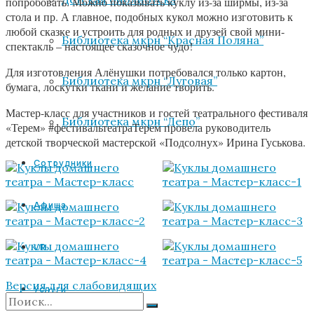
попробовать. Можно показывать куклу из-за ширмы, из-за
стола и пр. А главное, подобных кукол можно изготовить к
любой сказке и устроить для родных и друзей свой мини-
Библиотека мкрн “Красная Поляна”
спектакль – настоящее сказочное чудо!
Для изготовления Алёнушки потребовался только картон,
Библиотека мкрн “Луговая”
бумага, лоскутки ткани и желание творить.
Мастер-класс для участников и гостей театрального фестиваля
Библиотека мкрн “Депо”
«Терем» #фестивальтеатраТерем провела руководитель
детской творческой мастерской «Подсолнух» Ирина Гуськова.
Сотрудники
Афиша
VR
Версия для слабовидящих
Услуги