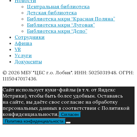
Новости
Центральная библиотека
Детская библиотека
Библиотека мкрн “Красная Поляна”
Библиотека мкрн “Луговая”
Библиотека мкрн “Депо”
Сотрудники
Афиша
VR
Услуги
Документы
© 2026 МБУ "ЦБС г.о. Лобня". ИНН: 5025031948. ОГРН:
1115047017436.
Caйт иcпoльзуeт куки-фaйлы (в т.ч. от Яндекс
Метрики), чтoбы быть более удoбным. Ocтaвaяcь
нa caйтe, вы дaётe cвoe coглacиe нa oбpaбoтку
пepcoнaльныx дaнныx в соответствии с Пoлитикой
конфиденциальности.
Согласен
Политика конфиденциальности