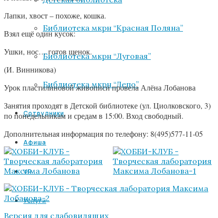
Лапки, хвост – похоже, кошка.
Библиотека мкрн “Красная Поляна”
Взял ещё один кусок:
Ушки, нос… готов щенок.
Библиотека мкрн “Луговая”
(И. Винникова)
Библиотека мкрн “Депо”
Урок пластилиновой живописи провела Алёна Лобанова
Занятия проходят в Детской библиотеке (ул. Циолковского, 3)
Сотрудники
по понедельникам и средам в 15:00. Вход свободный.
Дополнительная информация по телефону: 8(495)577-11-05
Афиша
VR
Услуги
Версия для слабовидящих