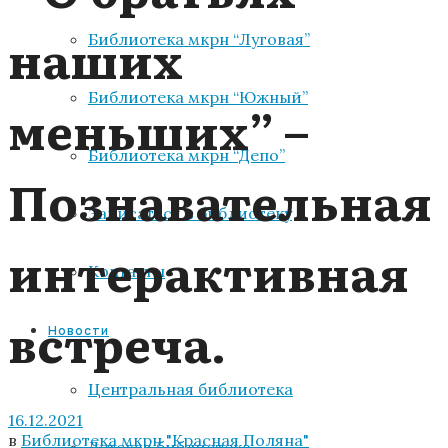
наших
Библиотека мкрн “Луговая”
Библиотека мкрн “Южный”
меньших” –
Библиотека мкрн “Депо”
Познавательная
Записаться в библиотеку
интерактивная
Контакты
встреча.
Новости
Центральная библиотека
16.12.2021
в
Библиотека мкрн "Красная Поляна"
Детская библиотека