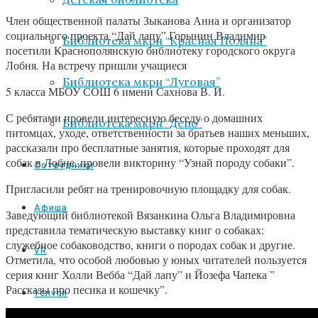
Член общественной палаты Зыканова Анна и организатор
социального проекта “Дай лапу” Горынин Владимир
Библиотека мкрн “Красная Поляна”
посетили Краснополянскую библиотеку городского округа
Лобня. На встречу пришли учащиеся
Библиотека мкрн “Луговая”
5 класса МБОУ СОШ 6 имени Сахнова В. И.
С ребятами провели интересную беседу о домашних
Библиотека мкрн “Депо”
питомцах, уходе, ответственности за братьев наших меньших,
рассказали про бесплатные занятия, которые проходят для
собак в Лобне, провели викторину “Узнай породу собаки”.
Сотрудники
Пригласили ребят на тренировочную площадку для собак.
Афиша
Заведующий библиотекой Вязанкина Ольга Владимировна
представила тематическую выставку книг о собаках:
служебное собаководство, книги о породах собак и другие.
VR
Отметила, что особой любовью у юных читателей пользуется
серия книг Холли Вебба “Дай лапу” и Йозефа Чапека ”
Рассказы про песика и кошечку”.
Услуги