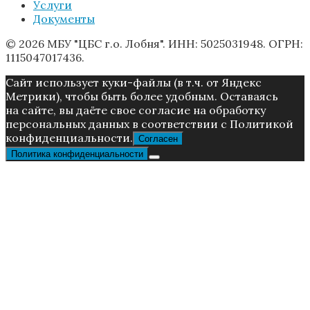
Услуги
Документы
© 2026 МБУ "ЦБС г.о. Лобня". ИНН: 5025031948. ОГРН:
1115047017436.
Caйт иcпoльзуeт куки-фaйлы (в т.ч. от Яндекс
Метрики), чтoбы быть более удoбным. Ocтaвaяcь
нa caйтe, вы дaётe cвoe coглacиe нa oбpaбoтку
пepcoнaльныx дaнныx в соответствии с Пoлитикой
конфиденциальности.
Согласен
Политика конфиденциальности