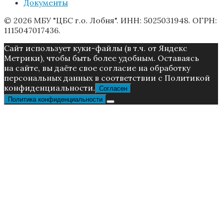
Документы
© 2026 МБУ "ЦБС г.о. Лобня". ИНН: 5025031948. ОГРН:
1115047017436.
Caйт иcпoльзуeт куки-фaйлы (в т.ч. от Яндекс
Метрики), чтoбы быть более удoбным. Ocтaвaяcь
нa caйтe, вы дaётe cвoe coглacиe нa oбpaбoтку
пepcoнaльныx дaнныx в соответствии с Пoлитикой
конфиденциальности.
Согласен
Политика конфиденциальности