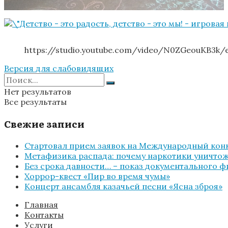
https://studio.youtube.com/video/N0ZGeouKB3k
Версия для слабовидящих
Нет результатов
Все результаты
Свежие записи
Стартовал прием заявок на Международный конк
Метафизика распада: почему наркотики уничтожа
Без срока давности… – показ документального 
Хоррор-квест «Пир во время чумы»
Концерт ансамбля казачьей песни «Ясна зброя»
Главная
Контакты
Услуги