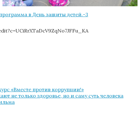
/edit?c=UCiRrXTaDcV9ZqNo7JFFu_KA
урс «Вместе против коррупции!»
ют не только здоровье, но и саму суть человека
фильма