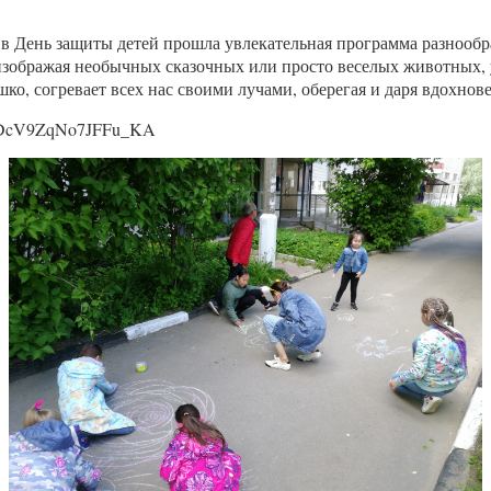
ом в День защиты детей прошла увлекательная программа разнообр
, изображая необычных сказочных или просто веселых животных,
шко, согревает всех нас своими лучами, оберегая и даря вдохнов
XTaDcV9ZqNo7JFFu_KA