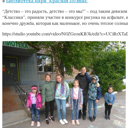
в
Библиотека мкрн "Красная Поляна"
“Детство – это радость, детство – это мы!” – под таким девиз
“Классики”, приняли участие в конкурсе рисунка на асфальте
конечно дружба, которая как маленькое, но очень теплое солны
https://studio.youtube.com/video/N0ZGeouKB3k/edit?c=UCiRr