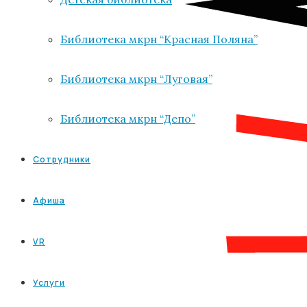
Библиотека мкрн “Красная Поляна”
Библиотека мкрн “Луговая”
Библиотека мкрн “Депо”
Сотрудники
Афиша
VR
Услуги