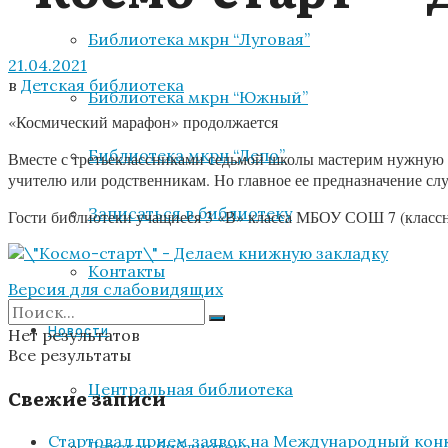
Библиотека мкрн “Луговая”
21.04.2021
в
Детская библиотека
Библиотека мкрн “Южный”
«Космический марафон» продолжается
Библиотека мкрн “Депо”
Вместе с третьеклассниками седьмой школы мастерим нужную и
учителю или родственникам. Но главное ее предназначение с
Записаться в библиотеку
Гости библиотеки учащиеся 3 «В» класса МБОУ СОШ 7 (классн
Контакты
Версия для слабовидящих
Новости
Нет результатов
Все результаты
Центральная библиотека
Свежие записи
Стартовал прием заявок на Международный конк
Детская библиотека