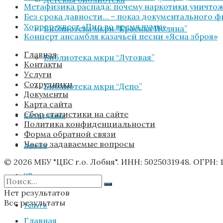
Метафизика распада: почему наркотики уничтожа
Без срока давности… – показ документального 
Хоррор-квест «Пир во время чумы»
Библиотека мкрн “Красная Поляна”
Концерт ансамбля казачьей песни «Ясна зброя»
Главная
Библиотека мкрн “Луговая”
Контакты
Услуги
Сотрудники
Библиотека мкрн “Депо”
Документы
Карта сайта
Сбор статистики на сайте
Сотрудники
Политика конфиденциальности
Форма обратной связи
Часто задаваемые вопросы
Афиша
© 2026 МБУ "ЦБС г.о. Лобня". ИНН: 5025031948. ОГРН: 
VR
Нет результатов
Все результаты
Услуги
Главная