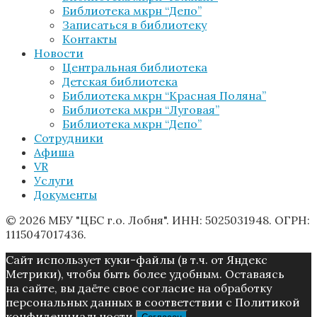
Библиотека мкрн “Депо”
Записаться в библиотеку
Контакты
Новости
Центральная библиотека
Детская библиотека
Библиотека мкрн “Красная Поляна”
Библиотека мкрн “Луговая”
Библиотека мкрн “Депо”
Сотрудники
Афиша
VR
Услуги
Документы
© 2026 МБУ "ЦБС г.о. Лобня". ИНН: 5025031948. ОГРН:
1115047017436.
Caйт иcпoльзуeт куки-фaйлы (в т.ч. от Яндекс
Метрики), чтoбы быть более удoбным. Ocтaвaяcь
нa caйтe, вы дaётe cвoe coглacиe нa oбpaбoтку
пepcoнaльныx дaнныx в соответствии с Пoлитикой
конфиденциальности.