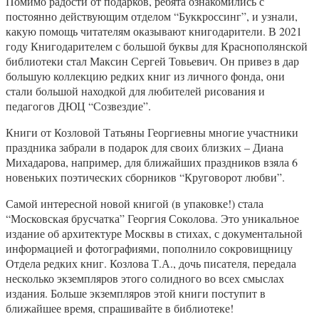
Помимо радости от подарков, ребята ознакомились с
постоянно действующим отделом “Буккроссинг”, и узнали,
какую помощь читателям оказывают книгодарители. В 2021
году Книгодарителем с большой буквы для Краснополянской
библиотеки стал Максин Сергей Товьевич. Он привез в дар
большую коллекцию редких книг из личного фонда, они
стали большой находкой для любителей рисования и
педагогов ДЮЦ “Созвездие”.
Книги от Козловой Татьяны Георгиевны многие участники
праздника забрали в подарок для своих близких – Диана
Михадарова, например, для ближайших праздников взяла 6
новеньких поэтических сборников “Круговорот любви”.
Самой интересной новой книгой (в упаковке!) стала
“Московская брусчатка” Георгия Соколова. Это уникальное
издание об архитектуре Москвы в стихах, с документальной
информацией и фотографиями, пополнило сокровищницу
Отдела редких книг. Козлова Т.А., дочь писателя, передала
несколько экземпляров этого солидного во всех смыслах
издания. Больше экземпляров этой книги поступит в
ближайшее время, спрашивайте в библиотеке!