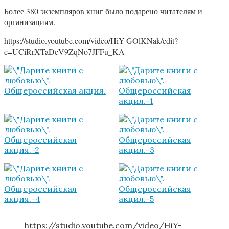
Более 380 экземпляров книг было подарено читателям и
организациям.
https://studio.youtube.com/video/HiY-GOlKNak/edit?
c=UCiRrXTaDcV9ZqNo7JFFu_KA
https://studio.youtube.com/video/HiY-