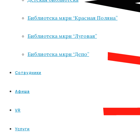
Библиотека мкрн “Красная Поляна”
Библиотека мкрн “Луговая”
Библиотека мкрн “Депо”
Сотрудники
Афиша
VR
Услуги