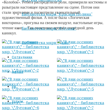
«Колобок». Ребята распределили роли, примерили костюмы и
разыграли настоящее представление на сцене. Потом они
стали зрителями и посмотрели увлекательный
Библиотека мкрн “Красная Поляна”
художественный фильм. А после была «Логическая
викторина», прогулка на свежем воздухе, настольные игры,
чтение книг… Так позитивно прошёл очередной день
Библиотека мкрн “Луговая”
каникул.
Библиотека мкрн “Депо”
Сотрудники
Афиша
VR
Услуги