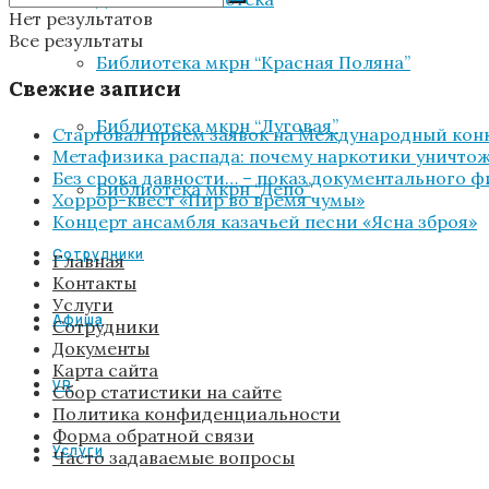
Нет результатов
Все результаты
Библиотека мкрн “Красная Поляна”
Свежие записи
Библиотека мкрн “Луговая”
Стартовал прием заявок на Международный конк
Метафизика распада: почему наркотики уничтожа
Без срока давности… – показ документального 
Библиотека мкрн “Депо”
Хоррор-квест «Пир во время чумы»
Концерт ансамбля казачьей песни «Ясна зброя»
Сотрудники
Главная
Контакты
Услуги
Афиша
Сотрудники
Документы
Карта сайта
VR
Сбор статистики на сайте
Политика конфиденциальности
Форма обратной связи
Услуги
Часто задаваемые вопросы