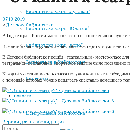
Библиотека мкрн “Луговая”
07.10.2019
в
Детская библиотека
Библиотека мкрн “Южный”
В Год театра в России мастер-класс по изготовлению игрушки 
Библиотека мкрн “Депо”
Все дети любят игрушки, а еще любят мастерить, и уж точно лю
В Детской библиотеке прошёл «театральный» мастер-класс для
Записаться в библиотеку
театральной постановки. Творческое занятие было посвящено 
Каждый участник мастер-класса получил комплект необходимых
Контакты
с помощью которых можно разыграть спектакль домашнего теа
Новости
Центральная библиотека
Версия для слабовидящих
Детская библиотека