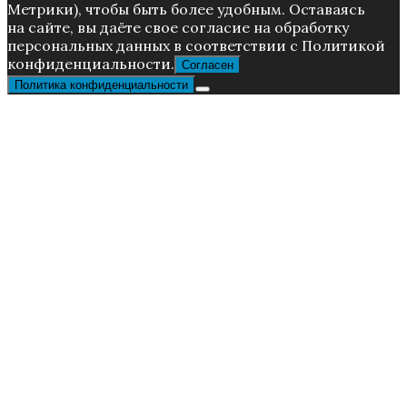
Метрики), чтoбы быть более удoбным. Ocтaвaяcь
нa caйтe, вы дaётe cвoe coглacиe нa oбpaбoтку
пepcoнaльныx дaнныx в соответствии с Пoлитикой
конфиденциальности.
Согласен
Политика конфиденциальности