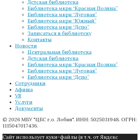
Детская библиотека
Библиотека мкрн “Красная Поляна”
Библиотека мкрн “Луговая”
Библиотека мкрн “Южный”
Библиотека мкрн “Депо”
Записаться в библиотеку
Контакты
Новости
Центральная библиотека
Детская библиотека
Библиотека мкрн “Красная Поляна”
Библиотека мкрн “Луговая”
Библиотека мкрн “Депо”
Сотрудники
Афиша
VR
Услуги
Документы
© 2026 МБУ "ЦБС г.о. Лобня". ИНН: 5025031948. ОГРН:
1115047017436.
Caйт иcпoльзуeт куки-фaйлы (в т.ч. от Яндекс