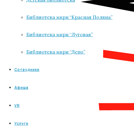
Библиотека мкрн “Красная Поляна”
Библиотека мкрн “Луговая”
Библиотека мкрн “Депо”
Сотрудники
Афиша
VR
Услуги