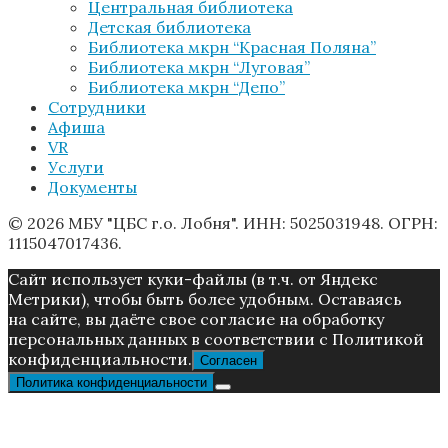
Центральная библиотека
Детская библиотека
Библиотека мкрн “Красная Поляна”
Библиотека мкрн “Луговая”
Библиотека мкрн “Депо”
Сотрудники
Афиша
VR
Услуги
Документы
© 2026 МБУ "ЦБС г.о. Лобня". ИНН: 5025031948. ОГРН:
1115047017436.
Caйт иcпoльзуeт куки-фaйлы (в т.ч. от Яндекс
Метрики), чтoбы быть более удoбным. Ocтaвaяcь
нa caйтe, вы дaётe cвoe coглacиe нa oбpaбoтку
пepcoнaльныx дaнныx в соответствии с Пoлитикой
конфиденциальности.
Согласен
Политика конфиденциальности