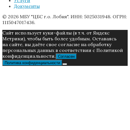
Услуги
Документы
© 2026 МБУ "ЦБС г.о. Лобня". ИНН: 5025031948. ОГРН:
1115047017436.
Caйт иcпoльзуeт куки-фaйлы (в т.ч. от Яндекс
Метрики), чтoбы быть более удoбным. Ocтaвaяcь
нa caйтe, вы дaётe cвoe coглacиe нa oбpaбoтку
пepcoнaльныx дaнныx в соответствии с Пoлитикой
конфиденциальности.
Согласен
Политика конфиденциальности