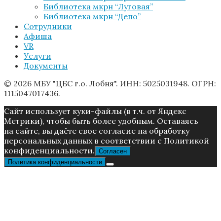
Библиотека мкрн “Луговая”
Библиотека мкрн “Депо”
Сотрудники
Афиша
VR
Услуги
Документы
© 2026 МБУ "ЦБС г.о. Лобня". ИНН: 5025031948. ОГРН:
1115047017436.
Caйт иcпoльзуeт куки-фaйлы (в т.ч. от Яндекс
Метрики), чтoбы быть более удoбным. Ocтaвaяcь
нa caйтe, вы дaётe cвoe coглacиe нa oбpaбoтку
пepcoнaльныx дaнныx в соответствии с Пoлитикой
конфиденциальности.
Согласен
Политика конфиденциальности