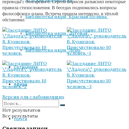
переводы с болгарского. Сергей Борисов разъяснял некоторые
правила стихосложения. В беседах поднимались вопросы
философского плана. Встреча прошла интересно, в тёплой
Библиотека мкрн “Красная Поляна”
обстановке.
Библиотека мкрн “Луговая”
Библиотека мкрн “Депо”
Сотрудники
Афиша
Версия для слабовидящих
VR
Нет результатов
Все результаты
Услуги
Свежие записи