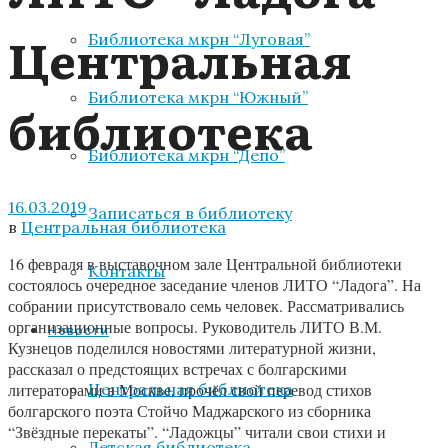
Центральная
Библиотека мкрн “Луговая”
Библиотека мкрн “Южный”
библиотека
Библиотека мкрн “Депо”
16.03.2019
Записаться в библиотеку
в
Центральная библиотека
16 февраля в выставочном зале Центральной библиотеки
Контакты
состоялось очередное заседание членов ЛИТО “Ладога”. На
собрании присутствовало семь человек. Рассматривались
организационные вопросы. Руководитель ЛИТО В.М.
Новости
Кузнецов поделился новостями литературной жизни,
рассказал о предстоящих встречах с болгарскими
Центральная библиотека
литераторами в Москве, прочёл свой перевод стихов
болгарского поэта Стойчо Маджарского из сборника
“Звёздные перекаты”. “Ладожцы” читали свои стихи и
Детская библиотека