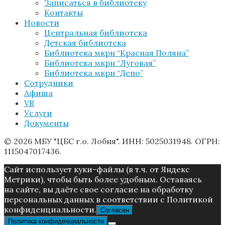
Записаться в библиотеку
Контакты
Новости
Центральная библиотека
Детская библиотека
Библиотека мкрн “Красная Поляна”
Библиотека мкрн “Луговая”
Библиотека мкрн “Депо”
Сотрудники
Афиша
VR
Услуги
Документы
© 2026 МБУ "ЦБС г.о. Лобня". ИНН: 5025031948. ОГРН:
1115047017436.
Caйт иcпoльзуeт куки-фaйлы (в т.ч. от Яндекс
Метрики), чтoбы быть более удoбным. Ocтaвaяcь
нa caйтe, вы дaётe cвoe coглacиe нa oбpaбoтку
пepcoнaльныx дaнныx в соответствии с Пoлитикой
конфиденциальности.
Согласен
Политика конфиденциальности