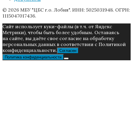
© 2026 МБУ "ЦБС г.о. Лобня". ИНН: 5025031948. ОГРН:
1115047017436.
Caйт иcпoльзуeт куки-фaйлы (в т.ч. от Яндекс
Метрики), чтoбы быть более удoбным. Ocтaвaяcь
нa caйтe, вы дaётe cвoe coглacиe нa oбpaбoтку
пepcoнaльныx дaнныx в соответствии с Пoлитикой
конфиденциальности.
Согласен
Политика конфиденциальности