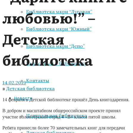
любовью!” –
Библиотека мкрн “Луговая”
Библиотека мкрн “Южный”
Детская
Библиотека мкрн “Депо”
библиотека
Записаться в библиотеку
Контакты
14.02.2019
в
Детская библиотека
Новости
14 февраля в Детской библиотеке прошёл День книгодарения.
В добром и масштабном общероссийском проекте принял
Центральная библиотека
участие волонтёрский отряд 4 «В» класса пятой школы.
Ребята принесли более 70 замечательных книг для передачи
Детская библиотека