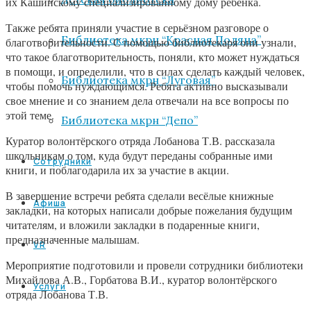
их Кашинскому специализированному дому ребенка.
Также ребята приняли участие в серьёзном разговоре о
Библиотека мкрн “Красная Поляна”
благотворительности. С помощью библиотекаря они узнали,
что такое благотворительность, поняли, кто может нуждаться
в помощи, и определили, что в силах сделать каждый человек,
Библиотека мкрн “Луговая”
чтобы помочь нуждающимся. Ребята активно высказывали
свое мнение и со знанием дела отвечали на все вопросы по
этой теме.
Библиотека мкрн “Депо”
Куратор волонтёрского отряда Лобанова Т.В. рассказала
школьникам о том, куда будут переданы собранные ими
Сотрудники
книги, и поблагодарила их за участие в акции.
В завершение встречи ребята сделали весёлые книжные
Афиша
закладки, на которых написали добрые пожелания будущим
читателям, и вложили закладки в подаренные книги,
предназначенные малышам.
VR
Мероприятие подготовили и провели сотрудники библиотеки
Михайлова А.В., Горбатова В.И., куратор волонтёрского
Услуги
отряда Лобанова Т.В.