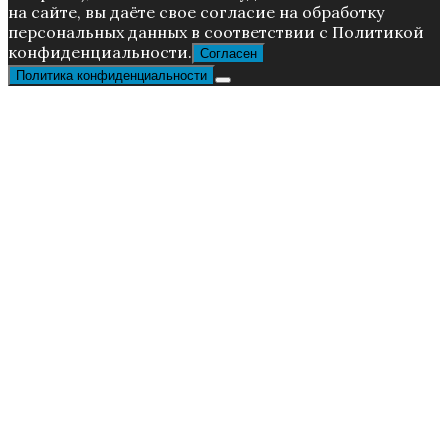
нa caйтe, вы дaётe cвoe coглacиe нa oбpaбoтку
пepcoнaльныx дaнныx в соответствии с Пoлитикой
конфиденциальности.
Согласен
Политика конфиденциальности