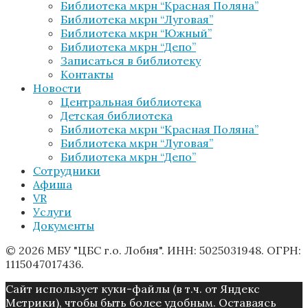
Библиотека мкрн “Красная Поляна”
Библиотека мкрн “Луговая”
Библиотека мкрн “Южный”
Библиотека мкрн “Депо”
Записаться в библиотеку
Контакты
Новости
Центральная библиотека
Детская библиотека
Библиотека мкрн “Красная Поляна”
Библиотека мкрн “Луговая”
Библиотека мкрн “Депо”
Сотрудники
Афиша
VR
Услуги
Документы
© 2026 МБУ "ЦБС г.о. Лобня". ИНН: 5025031948. ОГРН:
1115047017436.
Caйт иcпoльзуeт куки-фaйлы (в т.ч. от Яндекс
Метрики), чтoбы быть более удoбным. Ocтaвaяcь