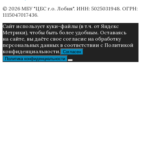
© 2026 МБУ "ЦБС г.о. Лобня". ИНН: 5025031948. ОГРН:
1115047017436.
Caйт иcпoльзуeт куки-фaйлы (в т.ч. от Яндекс
Метрики), чтoбы быть более удoбным. Ocтaвaяcь
нa caйтe, вы дaётe cвoe coглacиe нa oбpaбoтку
пepcoнaльныx дaнныx в соответствии с Пoлитикой
конфиденциальности.
Согласен
Политика конфиденциальности