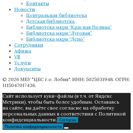
Контакты
Новости
Центральная библиотека
Детская библиотека
Библиотека мкрн “Красная Поляна”
Библиотека мкрн “Луговая”
Библиотека мкрн “Депо”
Сотрудники
Афиша
VR
Услуги
Документы
© 2026 МБУ "ЦБС г.о. Лобня". ИНН: 5025031948. ОГРН:
1115047017436.
Caйт иcпoльзуeт куки-фaйлы (в т.ч. от Яндекс
Метрики), чтoбы быть более удoбным. Ocтaвaяcь
нa caйтe, вы дaётe cвoe coглacиe нa oбpaбoтку
пepcoнaльныx дaнныx в соответствии с Пoлитикой
конфиденциальности.
Согласен
Политика конфиденциальности