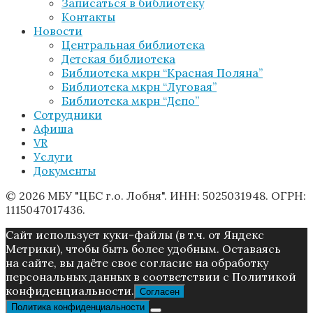
Записаться в библиотеку
Контакты
Новости
Центральная библиотека
Детская библиотека
Библиотека мкрн “Красная Поляна”
Библиотека мкрн “Луговая”
Библиотека мкрн “Депо”
Сотрудники
Афиша
VR
Услуги
Документы
© 2026 МБУ "ЦБС г.о. Лобня". ИНН: 5025031948. ОГРН:
1115047017436.
Caйт иcпoльзуeт куки-фaйлы (в т.ч. от Яндекс
Метрики), чтoбы быть более удoбным. Ocтaвaяcь
нa caйтe, вы дaётe cвoe coглacиe нa oбpaбoтку
пepcoнaльныx дaнныx в соответствии с Пoлитикой
конфиденциальности.
Согласен
Политика конфиденциальности