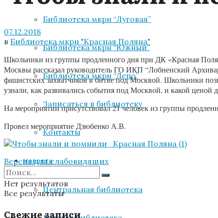
Библиотека мкрн “Луговая”
07.12.2018
в
Библиотека мкрн "Красная Поляна"
Библиотека мкрн “Южный”
Школьники из группы продленного дня при ДК «Красная Полян
Москвы рассказал руководитель ГО ИКП “Лобненский Архивари
Библиотека мкрн “Депо”
фашистских захватчиков в битве под Москвой. Школьники поз
узнали, как развивались события под Москвой, и какой ценой д
Записаться в библиотеку
На мероприятии присутствовал 21 человек из группы продле
Провел мероприятие Дзюбенко А.В.
Контакты
Версия для слабовидящих
Новости
Нет результатов
Центральная библиотека
Все результаты
Свежие записи
Детская библиотека