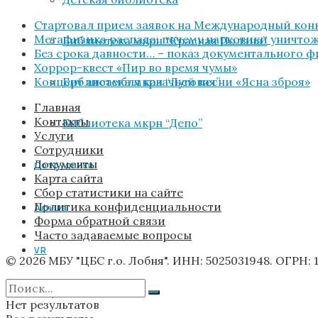
Стартовал прием заявок на Международный конк
Метафизика распада: почему наркотики уничтожа
Библиотека мкрн “Красная Поляна”
Без срока давности… – показ документального 
Хоррор-квест «Пир во время чумы»
Концерт ансамбля казачьей песни «Ясна зброя»
Библиотека мкрн “Луговая”
Главная
Контакты
Библиотека мкрн “Депо”
Услуги
Сотрудники
Документы
Сотрудники
Карта сайта
Сбор статистики на сайте
Политика конфиденциальности
Афиша
Форма обратной связи
Часто задаваемые вопросы
VR
© 2026 МБУ "ЦБС г.о. Лобня". ИНН: 5025031948. ОГРН: 
Услуги
Нет результатов