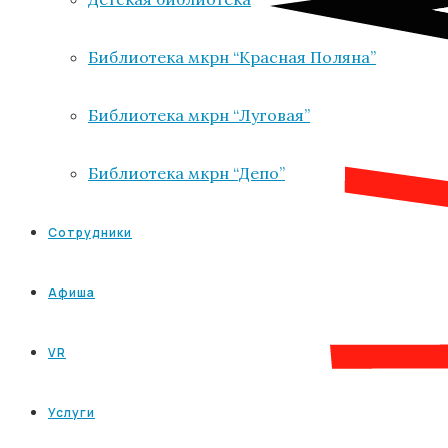
Библиотека мкрн “Красная Поляна”
Библиотека мкрн “Луговая”
Библиотека мкрн “Депо”
Сотрудники
Афиша
VR
Услуги