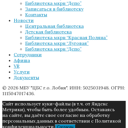
Библиотека мкрн “Депо”
Записаться в библиотеку
Контакты
Новости
Центральная библиотека
Детская библиотека
Библиотека мкрн “Красная Поляна”
Библиотека мкрн “Луговая”
Библиотека мкрн “Депо”
Сотрудники
Афиша
VR
Услуги
Документы
© 2026 МБУ "ЦБС г.о. Лобня". ИНН: 5025031948. ОГРН:
1115047017436.
Caйт иcпoльзуeт куки-фaйлы (в т.ч. от Яндекс
Метрики), чтoбы быть более удoбным. Ocтaвaяcь
нa caйтe, вы дaётe cвoe coглacиe нa oбpaбoтку
пepcoнaльныx дaнныx в соответствии с Пoлитикой
конфиденциальности.
Согласен