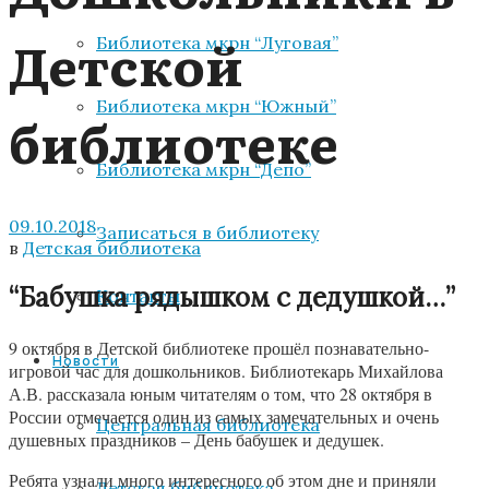
Детской
Библиотека мкрн “Луговая”
Библиотека мкрн “Южный”
библиотеке
Библиотека мкрн “Депо”
09.10.2018
Записаться в библиотеку
в
Детская библиотека
“Бабушка рядышком с дедушкой…”
Контакты
9 октября в Детской библиотеке прошёл познавательно-
Новости
игровой час для дошкольников. Библиотекарь Михайлова
А.В. рассказала юным читателям о том, что 28 октября в
России отмечается один из самых замечательных и очень
Центральная библиотека
душевных праздников – День бабушек и дедушек.
Ребята узнали много интересного об этом дне и приняли
Детская библиотека