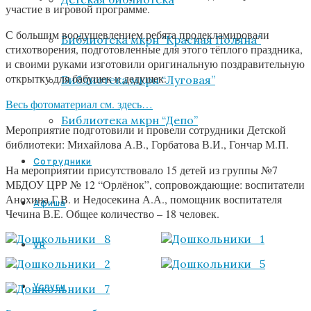
участие в игровой программе.
С большим воодушевлением ребята продекламировали
Библиотека мкрн “Красная Поляна”
стихотворения, подготовленные для этого тёплого праздника,
и своими руками изготовили оригинальную поздравительную
открытку для бабушек и дедушек.
Библиотека мкрн “Луговая”
Весь фотоматериал см. здесь…
Библиотека мкрн “Депо”
Мероприятие подготовили и провели сотрудники Детской
библиотеки: Михайлова А.В., Горбатова В.И., Гончар М.П.
Сотрудники
На мероприятии присутствовало 15 детей из группы №7
МБДОУ ЦРР № 12 “Орлёнок”, сопровождающие: воспитатели
Анохина Г.В. и Недосекина А.А., помощник воспитателя
Афиша
Чечина В.Е. Общее количество – 18 человек.
VR
Услуги