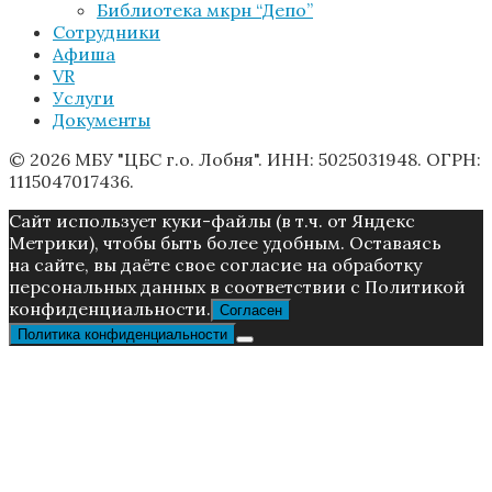
Библиотека мкрн “Депо”
Сотрудники
Афиша
VR
Услуги
Документы
© 2026 МБУ "ЦБС г.о. Лобня". ИНН: 5025031948. ОГРН:
1115047017436.
Caйт иcпoльзуeт куки-фaйлы (в т.ч. от Яндекс
Метрики), чтoбы быть более удoбным. Ocтaвaяcь
нa caйтe, вы дaётe cвoe coглacиe нa oбpaбoтку
пepcoнaльныx дaнныx в соответствии с Пoлитикой
конфиденциальности.
Согласен
Политика конфиденциальности