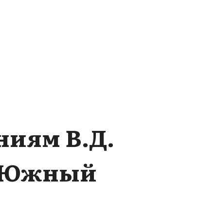
ниям В.Д.
. Южный