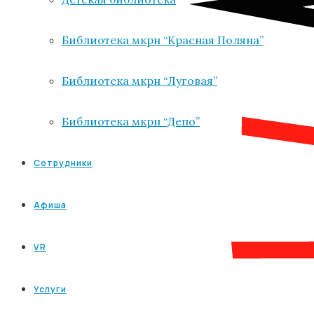
Библиотека мкрн “Красная Поляна”
Библиотека мкрн “Луговая”
Библиотека мкрн “Депо”
Сотрудники
Афиша
VR
Услуги