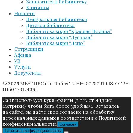
Записаться в библиотеку
Контакты
Новости
Центральная библиотека
Детская библиотека
Библиотека мкрн “Красная Поляна”
Библиотека мкрн “Луговая”
Библиотека мкрн “Депо”
Сотрудники
Афиша
VR
Услуги
Документы
© 2026 МБУ "ЦБС г.о. Лобня". ИНН: 5025031948. ОГРН:
1115047017436.
Caйт иcпoльзуeт куки-фaйлы (в т.ч. от Яндекс
Метрики), чтoбы быть более удoбным. Ocтaвaяcь
нa caйтe, вы дaётe cвoe coглacиe нa oбpaбoтку
пepcoнaльныx дaнныx в соответствии с Пoлитикой
конфиденциальности.
Согласен
Политика конфиденциальности