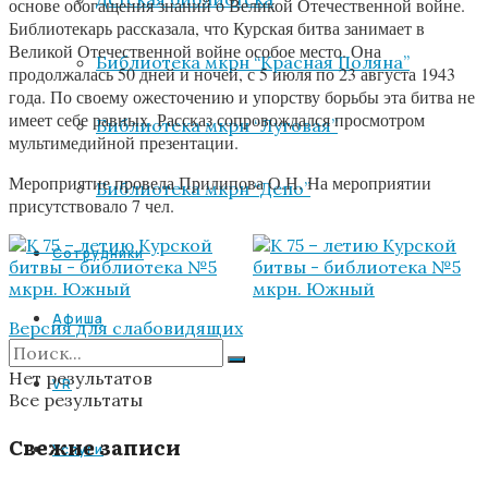
основе обогащения знаний о Великой Отечественной войне.
Библиотекарь рассказала, что Курская битва занимает в
Великой Отечественной войне особое место. Она
Библиотека мкрн “Красная Поляна”
продолжалась 50 дней и ночей, с 5 июля по 23 августа 1943
года. По своему ожесточению и упорству борьбы эта битва не
имеет себе равных. Рассказ сопровождался просмотром
Библиотека мкрн “Луговая”
мультимедийной презентации.
Мероприятие провела Прилипова О.Н. На мероприятии
Библиотека мкрн “Депо”
присутствовало 7 чел.
Сотрудники
Афиша
Версия для слабовидящих
Нет результатов
VR
Все результаты
Свежие записи
Услуги