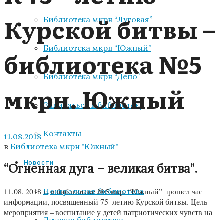
Курской битвы –
Библиотека мкрн “Луговая”
Библиотека мкрн “Южный”
библиотека №5
Библиотека мкрн “Депо”
мкрн. Южный
Записаться в библиотеку
Контакты
11.08.2018
в
Библиотека мкрн "Южный"
Новости
“Огненная дуга – великая битва
”
.
Центральная библиотека
11.08. 2018 г. в библиотеке №5 мкр. “Южный” прошел час
информации, посвященный 75- летию Курской битвы. Цель
мероприятия – воспитание у детей патриотических чувств на
Детская библиотека