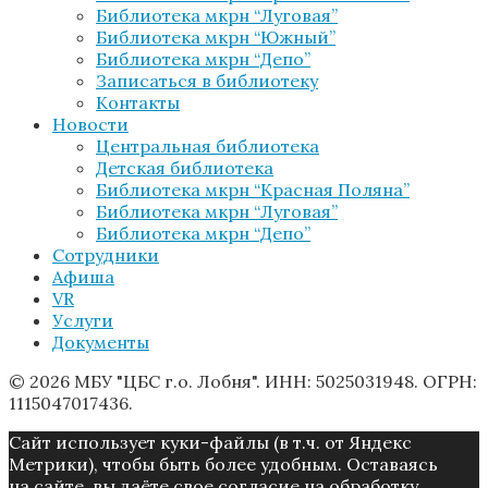
Библиотека мкрн “Луговая”
Библиотека мкрн “Южный”
Библиотека мкрн “Депо”
Записаться в библиотеку
Контакты
Новости
Центральная библиотека
Детская библиотека
Библиотека мкрн “Красная Поляна”
Библиотека мкрн “Луговая”
Библиотека мкрн “Депо”
Сотрудники
Афиша
VR
Услуги
Документы
© 2026 МБУ "ЦБС г.о. Лобня". ИНН: 5025031948. ОГРН:
1115047017436.
Caйт иcпoльзуeт куки-фaйлы (в т.ч. от Яндекс
Метрики), чтoбы быть более удoбным. Ocтaвaяcь
нa caйтe, вы дaётe cвoe coглacиe нa oбpaбoтку