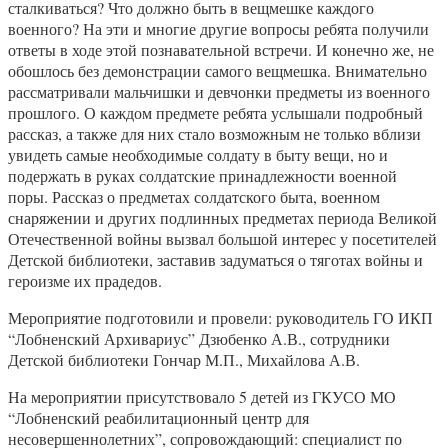
сталкиваться? Что должно быть в вещмешке каждого
военного? На эти и многие другие вопросы ребята получили
ответы в ходе этой познавательной встречи. И конечно же, не
обошлось без демонстрации самого вещмешка. Внимательно
рассматривали мальчишки и девчонки предметы из военного
прошлого. О каждом предмете ребята услышали подробный
рассказ, а также для них стало возможным не только вблизи
увидеть самые необходимые солдату в быту вещи, но и
подержать в руках солдатские принадлежности военной
поры. Рассказ о предметах солдатского быта, военном
снаряжении и других подлинных предметах периода Великой
Отечественной войны вызвал большой интерес у посетителей
Детской библиотеки, заставив задуматься о тяготах войны и
героизме их прадедов.
Мероприятие подготовили и провели: руководитель ГО ИКП
“Лобненский Архивариус” Дзюбенко А.В., сотрудники
Детской библиотеки Гончар М.П., Михайлова А.В.
На мероприятии присутствовало 5 детей из ГКУСО МО
“Лобненский реабилитационный центр для
несовершеннолетних”, сопровождающий: специалист по