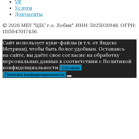
VR
Услуги
Документы
© 2026 МБУ "ЦБС г.о. Лобня". ИНН: 5025031948. ОГРН:
1115047017436.
Caйт иcпoльзуeт куки-фaйлы (в т.ч. от Яндекс
Метрики), чтoбы быть более удoбным. Ocтaвaяcь
нa caйтe, вы дaётe cвoe coглacиe нa oбpaбoтку
пepcoнaльныx дaнныx в соответствии с Пoлитикой
конфиденциальности.
Согласен
Политика конфиденциальности