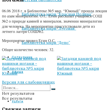
06.06 2018 г. в Библиотеке №5 мкр. “Южный” прошла лекция
Библиотека мкрн “Красная Поляна”
по азам минералогии. О.С. Егин рассказал учащимся СОШ
№2 о природе камней и минералов, значении минералогии
для человека. На мероприятии присутствовали дети из
Библиотека мкрн “Луговая”
летнего лагеря СОШ№2.
Мероприятие провел Егин О.С.
Библиотека мкрн “Депо”
Общее количество человек: 32.
Сотрудники
Афиша
Версия для слабовидящих
VR
Нет результатов
Все результаты
Услуги
Свежие записи