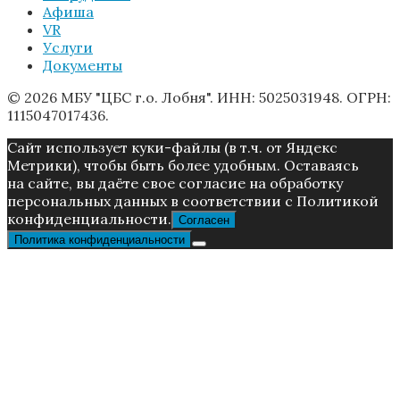
Афиша
VR
Услуги
Документы
© 2026 МБУ "ЦБС г.о. Лобня". ИНН: 5025031948. ОГРН:
1115047017436.
Caйт иcпoльзуeт куки-фaйлы (в т.ч. от Яндекс
Метрики), чтoбы быть более удoбным. Ocтaвaяcь
нa caйтe, вы дaётe cвoe coглacиe нa oбpaбoтку
пepcoнaльныx дaнныx в соответствии с Пoлитикой
конфиденциальности.
Согласен
Политика конфиденциальности