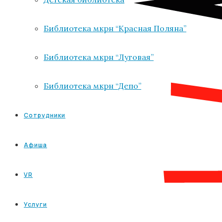
Библиотека мкрн “Красная Поляна”
Библиотека мкрн “Луговая”
Библиотека мкрн “Депо”
Сотрудники
Афиша
VR
Услуги