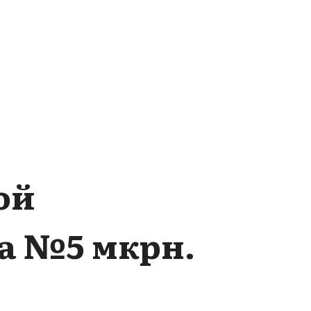
ой
а №5 мкрн.