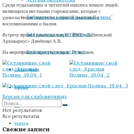
Среди отдыхающих и читателей нашлось немало людей,
являющихся местными старожилами, которые с
Библиотека мкрн “Красная Поляна”
удовольствием поделились своими знаниями и
воспоминаниями о былом.
Библиотека мкрн “Луговая”
Встречу провёл руководитель ГО ИКП «Лобненский
Архивариус» Дзюбенко А.В.
Библиотека мкрн “Депо”
На мероприятии присутствовало 19 человек.
Сотрудники
Афиша
Версия для слабовидящих
VR
Нет результатов
Все результаты
Услуги
Свежие записи