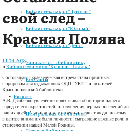
свой след –
Библиотека мкрн “Луговая”
Библиотека мкрн “Южный”
Красная Поляна
Библиотека мкрн “Депо”
19.04.2018
Записаться в библиотеку
в
Библиотека мкрн "Красная Поляна"
Состоявшаяся краеведческая встреча стала приятным
Контакты
сюрпризом для отдыхающих ОДП “УЮТ” и читателей
Краснополянской библиотеки.
Новости
А.В. Дзюбенко увлечённо повествовал об истории нашего
города и его окрестностей, от появления первых поселений до
наших дней. А историю, как известно, вершат люди, поэтому
Центральная библиотека
в центре внимания были личности, сыгравшие важные роли в
становлении нашей Малой Родины.
Детская библиотека